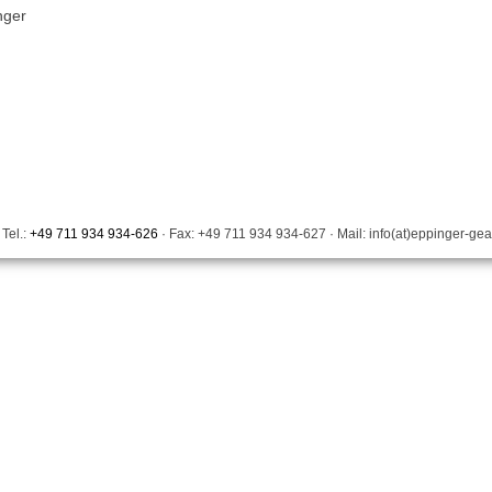
nger
 Tel.:
+49 711 934 934-626
· Fax: +49 711 934 934-627 · Mail: info(at)eppinger-g